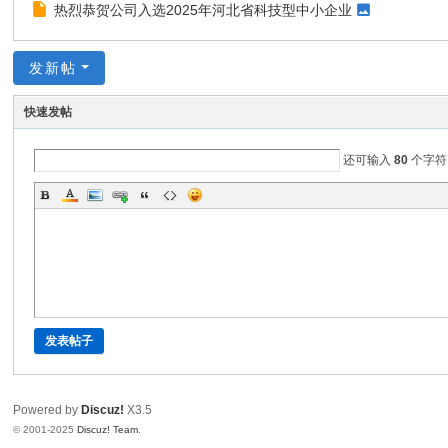
热烈恭贺公司入选2025年河北省科技型中小企业
化
传
发新帖
播
有
快速发帖
限
还可输入
80
个字符
公
司
发表帖子
Powered by
Discuz!
X3.5
© 2001-2025
Discuz! Team
.