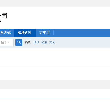
联系方式
板块内容
万年历
热搜:
活动
公益
文化
帖子
搜
索