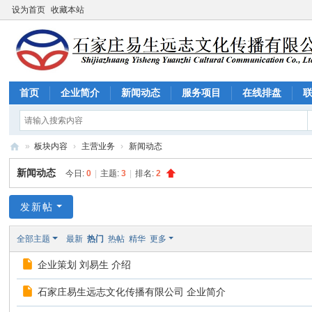
设为首页
收藏本站
首页
企业简介
新闻动态
服务项目
在线排盘
»
板块内容
›
主营业务
›
新闻动态
石
新闻动态
今日:
0
|
主题:
3
|
排名:
2
家
庄
发新帖
易
全部主题
最新
热门
热帖
精华
更多
生
企业策划 刘易生 介绍
远
志
石家庄易生远志文化传播有限公司 企业简介
文